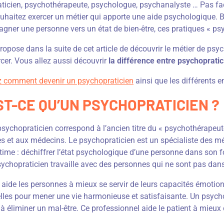
ticien, psychothérapeute, psychologue, psychanalyste … Pas facil
uhaitez exercer un métier qui apporte une aide psychologique. B
ner une personne vers un état de bien-être, ces pratiques « psy 
opose dans la suite de cet article de découvrir le métier de psyc
rcer. Vous allez aussi découvrir
la différence entre psychoprati
 comment devenir un psychopraticien
ainsi que les différents e
ST-CE QU’UN PSYCHOPRATICIEN ?
sychopraticien correspond à l’ancien titre du « psychothérapeute 
es et aux médecins. Le psychopraticien est un spécialiste des m
ltime : déchiffrer l’état psychologique d’une personne dans son for
psychopraticien travaille avec des personnes qui ne sont pas da
il aide les personnes à mieux se servir de leurs capacités émotion
uelles pour mener une vie harmonieuse et satisfaisante. Un psyc
 à éliminer un mal-être. Ce professionnel aide le patient à mieux