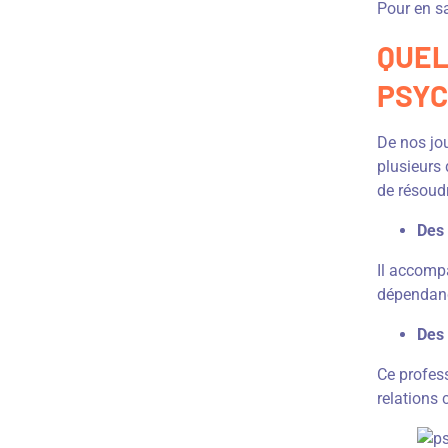
Pour en sa
QUEL
PSYC
De nos jou
plusieurs 
de résoudr
Des 
Il accomp
dépendance
Des 
Ce profess
relations 