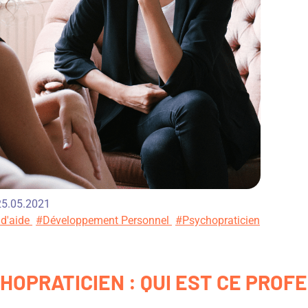
 25.05.2021
 d'aide
#Développement Personnel
#Psychopraticien
HOPRATICIEN : QUI EST CE PROF