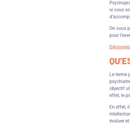
Psychopra
si vous so
d’accompag
On vous pr
pour l’exe
Découvrez
QU’E
Le terme p
psychiatr
objectif u
effet, le 
En effet, 
intellect
évaluer et