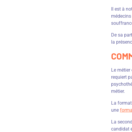
Il est à n
médecins g
souffrance
De sa part
la présen
COMM
Le métier 
requiert p
psychothér
métier.
La formati
une
forma
La seconde
candidat 