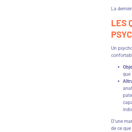
La dernièr
LES 
PSYC
Un psychop
confortab
Obje
que 
Altr
anal
pati
capa
indi
D’une mani
de ce que 