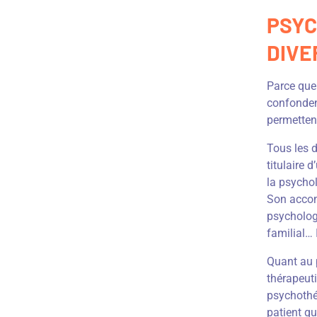
PSYC
DIVE
Parce que 
confonden
permettent
Tous les d
titulaire 
la psycho
Son accomp
psycholog
familial… 
Quant au p
thérapeuti
psychothér
patient qu