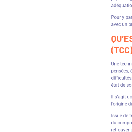
adéquation
Pour y pa
avec un pr
QU’E
(TCC)
Une techni
pensées, 
difficult
état de s
Il s’agit 
l’origine
Issue de 
du compor
retrouver