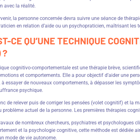
 avec la réalité.
rvenir, la personne concernée devra suivre une séance de thérap
aticien en relation d’aide ou un psychopraticien, maîtrisant le
ST-CE QU’UNE TECHNIQUE COGN
 ?
que cognitivo-comportementale est une thérapie brève, scientifi
émotions et comportements. Elle a pour objectif d’aider une per
és, à essayer de nouveaux comportements, à dépasser les symptôm
ouffrance psychique.
donc de relever puis de corriger les pensées (volet cognitif) et la
 du problème actuel de la personne. Les premières thérapies cog
travaux de nombreux chercheurs, psychiatres et psychologues cli
tement et la psychologie cognitive, cette méthode est dédiée ai
 un mode de vie autonome.