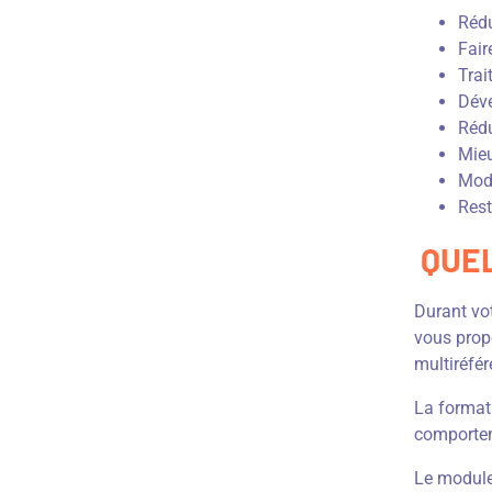
Rédu
Fair
Trai
Déve
Rédu
Mieu
Modi
Rest
QUEL
Durant vo
vous prop
multiréfére
La format
comporte
Le module