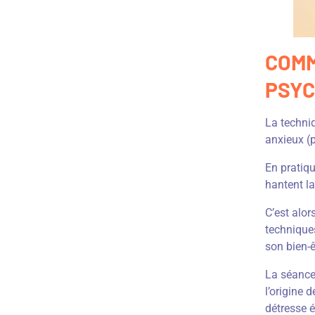
COMM
PSYC
La techni
anxieux (p
En pratiqu
hantent l
C’est alor
technique
son bien-ê
La séance 
l’origine 
détresse 