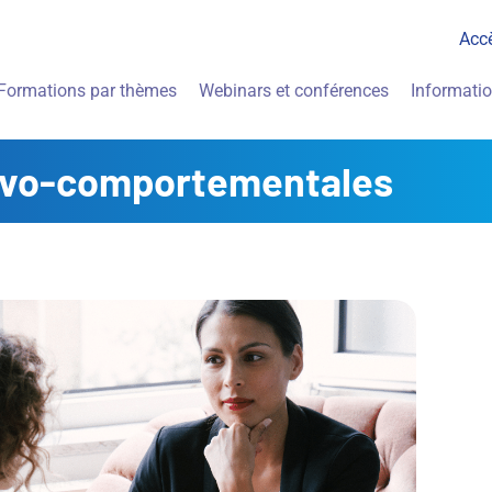
Acc
Formations par thèmes
Webinars et conférences
Informati
tivo-comportementales